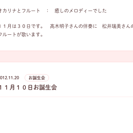
オカリナとフルート ： 癒しのメロディーでした
１１月は３０日です。 高木明子さんの伴奏に 松井瑞美さん
フルートが歌います。
012.11.20
お誕生会
１１月１０日お誕生会