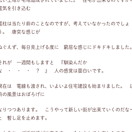
広い土地が宅地造成されていました。 住宅が出来るのですか
電気を引き込む
電柱は当たり前のことなのですが、考えていなかったのでしょ
う。 唐突な感じが
ぬぐえず、毎日見上げる度に 窮屈な感じにドキドキしました
それが 一週間もしますと 『馴染んだか
な ・ ・ ・ ？ 』 人の感覚は面白いです。
現在は 電線も渡され、いよいよ住宅建設も始まりました。 
前の風景はおぼろげに
なりつつあります。 こうやって新しい街が出来ていくのだな
と 暫し足を止めます。