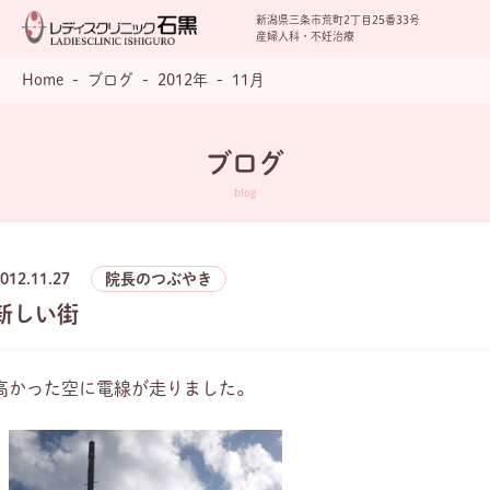
新潟県三条市荒町2丁目25番33号
産婦人科・不妊治療
Home
ブログ
2012年
11月
ブログ
012.11.27
院長のつぶやき
新しい街
高かった空に電線が走りました。