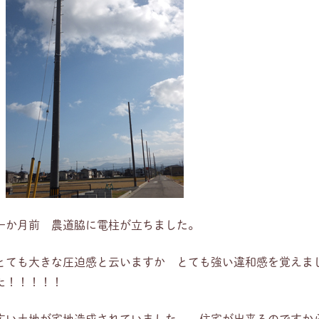
一か月前 農道脇に電柱が立ちました。
とても大きな圧迫感と云いますか とても強い違和感を覚えま
た！！！！！