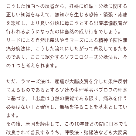
こうした傾向への反省から、妊婦に妊娠・分娩に関する
正しい知識を与えて、無知から生じる恐怖・緊張・疼痛
を緩和し、より良い分娩に導こうとする出産準備教育が
行われるようになったのは当然の成り行きでしょう。
リードによる自然出産法やラマーズによる精神予防性無
痛分娩法は、こうした流れにしたがって普及してきたも
のであり、ここに紹介するソフロロジー式分娩法も、そ
の１つと考えられます。
ただ、ラマーズ法は、産痛が大脳皮質を介した条件反射
によるものであるとするソ連の生理学者パブロフの理念
に基づき、「出産は自然の機能である限り、痛みを伴う
必要はない」と確信し、無痛を得ることを基本としてい
ます。
その後、米国を経由して、この10年ほどの間に日本でも
改良されて普及するうち、呼吸法・弛緩法なども大変具