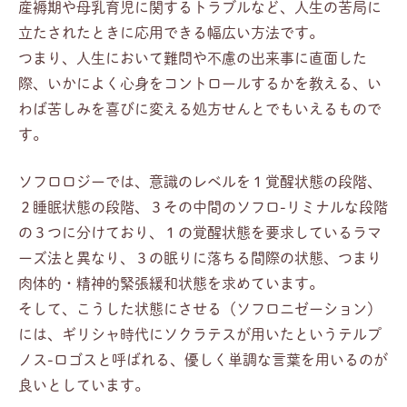
産褥期や母乳育児に関するトラブルなど、人生の苦局に
立たされたときに応用できる幅広い方法です。
つまり、人生において難問や不慮の出来事に直面した
際、いかによく心身をコントロールするかを教える、い
わば苦しみを喜びに変える処方せんとでもいえるもので
す。
ソフロロジーでは、意識のレベルを１覚醒状態の段階、
２睡眠状態の段階、３その中間のソフロ-リミナルな段階
の３つに分けており、１の覚醒状態を要求しているラマ
ーズ法と異なり、３の眠りに落ちる間際の状態、つまり
肉体的・精神的緊張緩和状態を求めています。
そして、こうした状態にさせる（ソフロニゼーション）
には、ギリシャ時代にソクラテスが用いたというテルプ
ノス-ロゴスと呼ばれる、優しく単調な言葉を用いるのが
良いとしています。