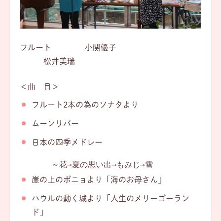
フルート 小関優子
松井美瑞
＜曲 目＞
フルート2本の為のソナタより
ムーンリバー
日本の四季メドレー
　　　　～花→夏の思い出→もみじ→雪
崖の上のポニョより「海のお母さん」
ハウルの動く城より「人生のメリーゴーラン
ド」